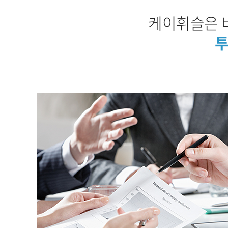
케이휘슬은 
투