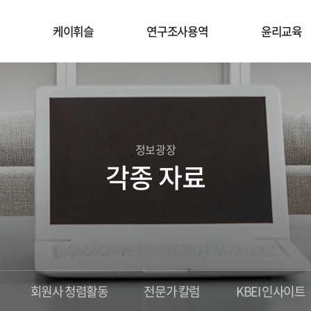
케이휘슬
연구조사용역
윤리교육
정보광장
각종 자료
회원사 청렴활동
전문가 칼럼
KBEI 인사이트