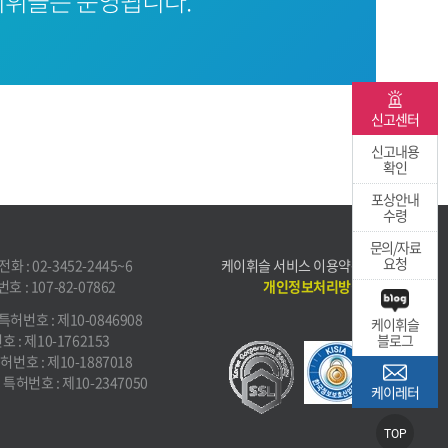
휘슬은 운영됩니다.
신고센터
신고내용
확인
포상안내
수령
문의/자료
요청
화 : 02-3452-2445~6
케이휘슬 서비스 이용약관
 : 107-82-07862
개인정보처리방침
특허번호 : 제10-0846908
케이휘슬
 : 제10-1762153
블로그
허번호 : 제10-1887018
특허번호 : 제10-2347050
케이레터
TOP