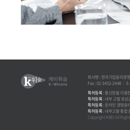
회사명 : 한국기업윤리경
Fax : 02-3452-2448
E-
특허등록
: 통신망을 이용
특허등록
: 내부 고발 포상
특허등록
: 온라인 경영윤
특허등록
: 내부고발 통합
Copyright KBEI All Righ