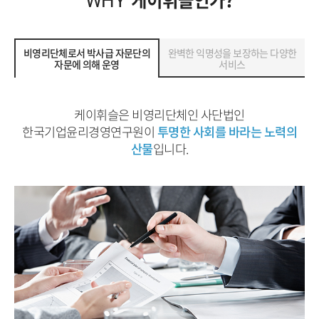
케이휘슬인가?
WHY
비영리단체로서 박사급 자문단의
완벽한 익명성을 보장하는 다양한
자문에 의해 운영
서비스
케이휘슬은 비영리단체인 사단법인
한국기업윤리경영연구원이
투명한 사회를 바라는 노력의
산물
입니다.