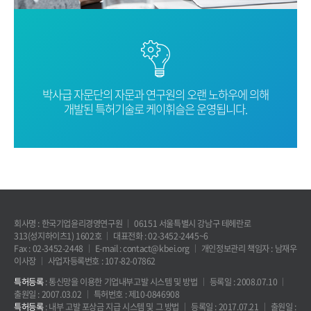
박사급 자문단의 자문과 연구원의 오랜
노하우에 의해
개발된 특허기술로
케이휘슬은 운영됩니다.
회사명 : 한국기업윤리경영연구원
06151 서울특별시 강남구 테헤란로
313(성지하이츠1) 1602호
대표전화 : 02-3452-2445~6
Fax : 02-3452-2448
E-mail : contact@kbei.org
개인정보관리 책임자 : 남재우
이사장
사업자등록번호 : 107-82-07862
특허등록
: 통신망을 이용한 기업내부고발 시스템 및 방법
등록일 : 2008.07.10
출원일 : 2007.03.02
특허번호 : 제10-0846908
특허등록
: 내부 고발 포상금 지급 시스템 및 그 방법
등록일 : 2017.07.21
출원일 :