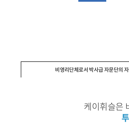
비영리단체로서 박사급 자문단의 자
케이휘슬은 
투