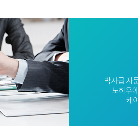
박사급 자
노하우에
케이