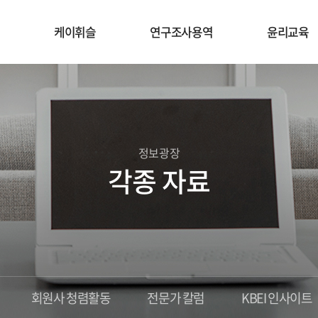
케이휘슬
연구조사용역
윤리교육
정보광장
각종 자료
회원사 청렴활동
전문가 칼럼
KBEI 인사이트