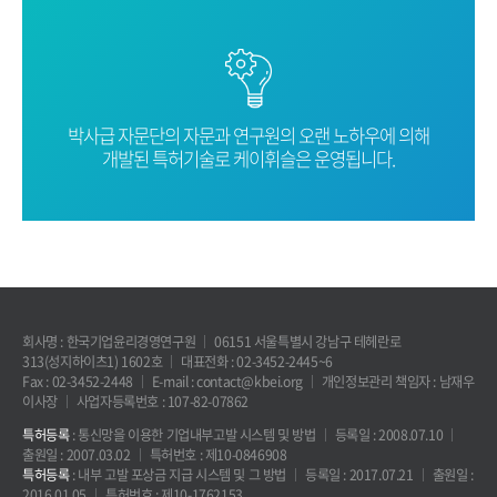
박사급 자문단의 자문과 연구원의 오랜
노하우에 의해
개발된 특허기술로
케이휘슬은 운영됩니다.
회사명 : 한국기업윤리경영연구원
06151 서울특별시 강남구 테헤란로
313(성지하이츠1) 1602호
대표전화 : 02-3452-2445~6
Fax : 02-3452-2448
E-mail : contact@kbei.org
개인정보관리 책임자 : 남재우
이사장
사업자등록번호 : 107-82-07862
특허등록
: 통신망을 이용한 기업내부고발 시스템 및 방법
등록일 : 2008.07.10
출원일 : 2007.03.02
특허번호 : 제10-0846908
특허등록
: 내부 고발 포상금 지급 시스템 및 그 방법
등록일 : 2017.07.21
출원일 :
2016.01.05
특허번호 : 제10-1762153