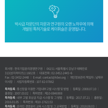
박사급 자문단의 자문과 연구원의 오랜
노하우에 의해
개발된 특허기술로
케이휘슬은 운영됩니다.
회사명 : 한국기업윤리경영연구원
06151 서울특별시 강남구 테헤란로
313(성지하이츠1) 1602호
대표전화 : 02-3452-2445~6
Fax : 02-3452-2448
E-mail : contact@kbei.org
개인정보관리 책임자 : 남재우
이사장
사업자등록번호 : 107-82-07862
특허등록
: 통신망을 이용한 기업내부고발 시스템 및 방법
등록일 : 2008.07.10
출원일 : 2007.03.02
특허번호 : 제10-0846908
특허등록
: 내부 고발 포상금 지급 시스템 및 그 방법
등록일 : 2017.07.21
출원일 :
2016.01.05
특허번호 : 제10-1762153
특허등록
: 온라인 경영윤리 교육 시스템 및 그 교육방법
등록일 : 2018.08.03