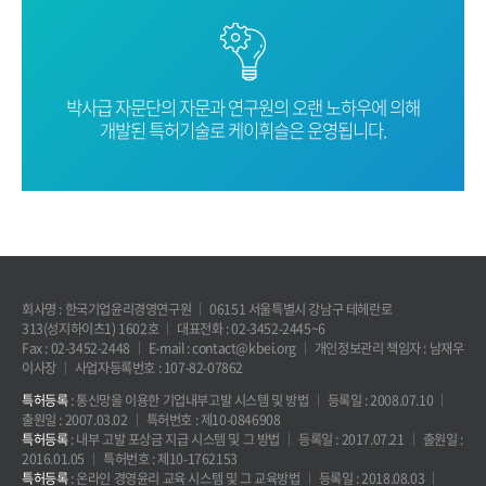
박사급 자문단의 자문과 연구원의 오랜
노하우에 의해
개발된 특허기술로
케이휘슬은 운영됩니다.
회사명 : 한국기업윤리경영연구원
06151 서울특별시 강남구 테헤란로
313(성지하이츠1) 1602호
대표전화 : 02-3452-2445~6
Fax : 02-3452-2448
E-mail : contact@kbei.org
개인정보관리 책임자 : 남재우
이사장
사업자등록번호 : 107-82-07862
특허등록
: 통신망을 이용한 기업내부고발 시스템 및 방법
등록일 : 2008.07.10
출원일 : 2007.03.02
특허번호 : 제10-0846908
특허등록
: 내부 고발 포상금 지급 시스템 및 그 방법
등록일 : 2017.07.21
출원일 :
2016.01.05
특허번호 : 제10-1762153
특허등록
: 온라인 경영윤리 교육 시스템 및 그 교육방법
등록일 : 2018.08.03