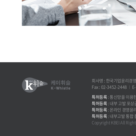
회사명 : 한국기업윤리경
Fax : 02-3452-2448
E-
특허등록
: 통신망을 이용
특허등록
: 내부 고발 포상
특허등록
: 온라인 경영윤
특허등록
: 내부고발 통합
Copyright KBEI All Righ