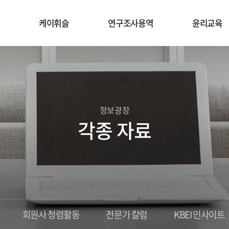
케이휘슬
연구조사용역
윤리교육
정보광장
각종 자료
회원사 청렴활동
전문가 칼럼
KBEI 인사이트