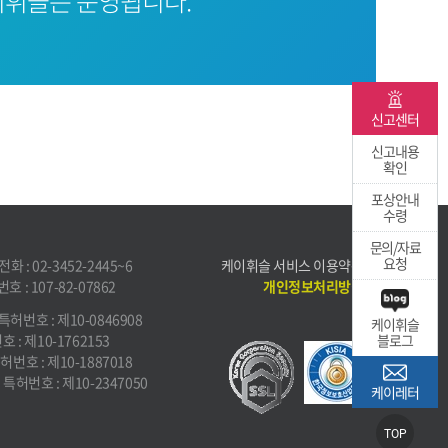
휘슬은 운영됩니다.
신고센터
신고내용
확인
포상안내
수령
문의/자료
요청
화 : 02-3452-2445~6
케이휘슬 서비스 이용약관
 : 107-82-07862
개인정보처리방침
특허번호 : 제10-0846908
케이휘슬
 : 제10-1762153
블로그
허번호 : 제10-1887018
특허번호 : 제10-2347050
케이레터
TOP