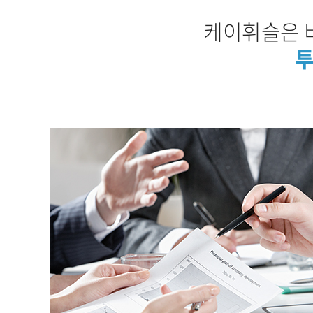
케이휘슬은 
투