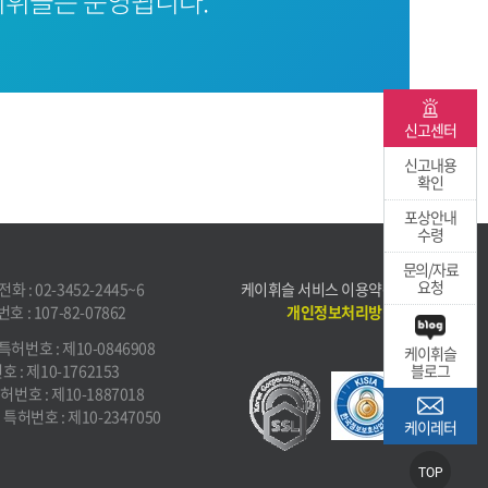
휘슬은 운영됩니다.
신고센터
신고내용
확인
포상안내
수령
문의/자료
요청
화 : 02-3452-2445~6
케이휘슬 서비스 이용약관
 : 107-82-07862
개인정보처리방침
특허번호 : 제10-0846908
케이휘슬
 : 제10-1762153
블로그
허번호 : 제10-1887018
특허번호 : 제10-2347050
케이레터
TOP