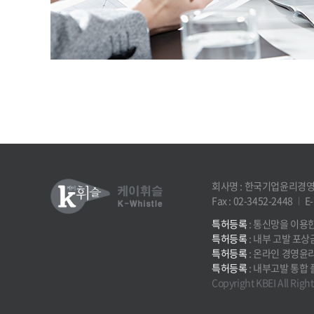
회사명 : 한국기업윤리경
Fax : 02-3452-2448
E-
특허등록
: 통신망을 이용
특허등록
: 내부 고발 포상
특허등록
: 온라인 경영윤
특허등록
: 내부고발 통합
Copyright KBEI All Righ