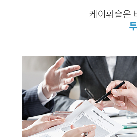
케이휘슬은 
투