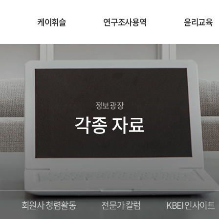
케이휘슬
연구조사용역
윤리교육
정보광장
각종 자료
회원사 청렴활동
전문가 칼럼
KBEI 인사이트