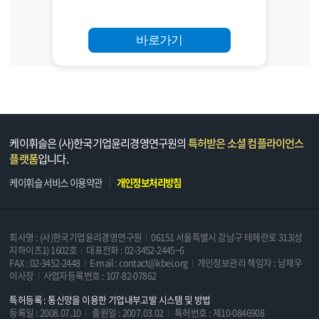
바로가기
케이휘슬은 (사)한국기업윤리경영연구원의
특허받은 소셜 컴플라이언스
플랫폼
입니다.
케이휘슬 서비스 이용약관
개인정보처리방침
회사명 : (사)한국기업윤리경영연구원
06151 서울특별시 강남구 테헤란로 313(성
지하이츠1) 1602호
대표전화 : 02-3452-2445~6
FAX : 02-3452-2448
E-mail : contact@kbei.org
개인정보관리 책임자 : 남재우
이사장
사업자등록번호 : 107-82-07862
특허등록 : 통신망을 이용한 기업내부고발 시스템 및 방법
등록일 : 2008.07.10
출원일 : 2007.03.02
특허번호 : 제10-0846908