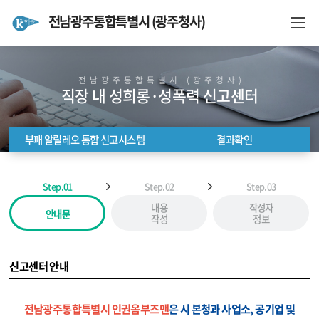
전남광주통합특별시 (광주청사)
전남광주통합특별시 (광주청사)
직장 내 성희롱·성폭력 신고센터
부패 알릴레오 통합 신고시스템
결과확인
부패 알릴레오 통합 신고시스템
결과확인
Step.01
Step.02
Step.03
내용
작성자
안내문
작성
정보
신고센터 안내
전남광주통합특별시 인권옴부즈맨
은 시 본청과 사업소, 공기업 및