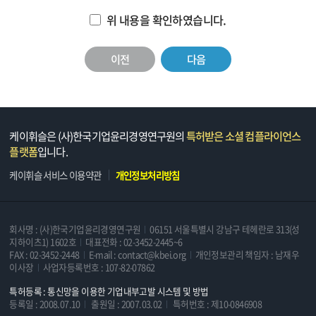
위 내용을 확인하였습니다.
이전
다음
케이휘슬은 (사)한국기업윤리경영연구원의
특허받은 소셜 컴플라이언스
플랫폼
입니다.
케이휘슬 서비스 이용약관
개인정보처리방침
회사명 : (사)한국기업윤리경영연구원
06151 서울특별시 강남구 테헤란로 313(성
지하이츠1) 1602호
대표전화 : 02-3452-2445~6
FAX : 02-3452-2448
E-mail : contact@kbei.org
개인정보관리 책임자 : 남재우
이사장
사업자등록번호 : 107-82-07862
특허등록 : 통신망을 이용한 기업내부고발 시스템 및 방법
등록일 : 2008.07.10
출원일 : 2007.03.02
특허번호 : 제10-0846908