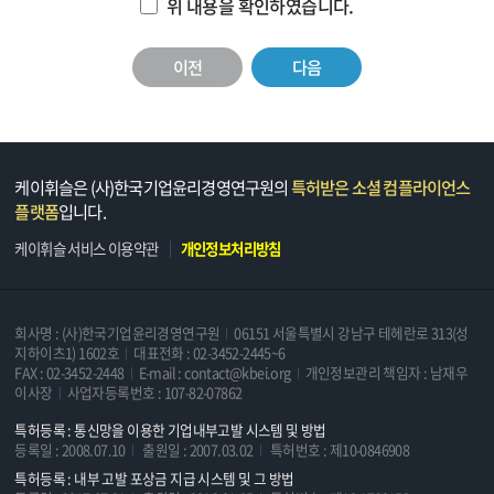
위 내용을 확인하였습니다.
이전
다음
케이휘슬은 (사)한국기업윤리경영연구원의
특허받은 소셜 컴플라이언스
플랫폼
입니다.
케이휘슬 서비스 이용약관
개인정보처리방침
회사명 : (사)한국기업윤리경영연구원
06151 서울특별시 강남구 테헤란로 313(성
지하이츠1) 1602호
대표전화 : 02-3452-2445~6
FAX : 02-3452-2448
E-mail : contact@kbei.org
개인정보관리 책임자 : 남재우
이사장
사업자등록번호 : 107-82-07862
특허등록 : 통신망을 이용한 기업내부고발 시스템 및 방법
등록일 : 2008.07.10
출원일 : 2007.03.02
특허번호 : 제10-0846908
특허등록 : 내부 고발 포상금 지급 시스템 및 그 방법