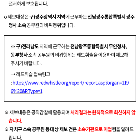
철저하게 보호됩니다.
o 제보대상은
구)광주광역시
지역
에 근무하는
전남광주통합특별시 광주
청
사 소속
공무원의 비위행위입니다.
※
구)전라남도
지역에 근무하는
전남광주통합특별시 무안청사,
동부청사
소속 공무원의 비위행위는 레드휘슬을 이용하여 제보해
주시기 바랍니다.
→ 레드휘슬 접속링크
:
https://www.redwhistle.org/report/report.asp?organ=119
6%20&RType=1
※ 제보내용은 공직감찰에 활용되며
처리결과는 원칙적으로 회신하지 않
습니다.
※
자치구 소속 공무원 등 대상 제보 건
은
소속기관으로 이첩
됨을 알려드
립니다.