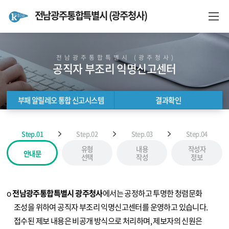
전남광주통합특별시 (광주청사)
전남광주통합특별시 (광주청사)
공직자 부조리 익명신고센터
부패 알릴레오 통합 신고시스템
결과확인
부패 알릴레오 통합 신고시스템
결과확인
Step.01
Step.02
Step.03
Step.04
유형
내용
작성자
안내문
선택
작성
정보
o
전남광주통합특별시 광주청사
에서는 공정하고 투명한 청렴문화
조성을 위하여 공직자 부조리 익명신고센터를 운영하고 있습니다.
접수된 제보 내용은 비공개 방식으로 처리하며, 제보자의 신원은