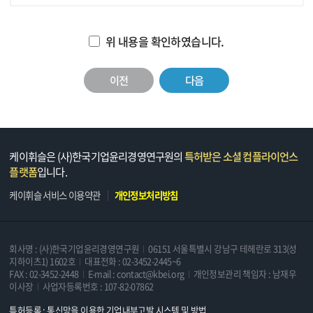
위 내용을 확인하였습니다.
이전
다음
케이휘슬은 (사)한국기업윤리경영연구원의
특허받은 소셜 컴플라이언스
플랫폼
입니다.
케이휘슬 서비스 이용약관
개인정보처리방침
회사명 : (사)한국기업윤리경영연구원
06151 서울특별시 강남구 테헤란로 313(성
지하이츠1) 1602호
대표전화 : 02-3452-2445~6
FAX : 02-3452-2448
E-mail : contact@kbei.org
개인정보관리 책임자 : 남재우
이사장
사업자등록번호 : 107-82-07862
특허등록 : 통신망을 이용한 기업내부고발 시스템 및 방법