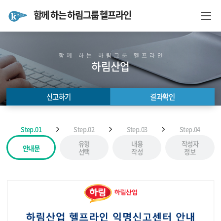
함께 하는 하림그룹 헬프라인
함께 하는 하림그룹 헬프라인
하림산업
신고하기
결과확인
신고하기
결과확인
Step.01
Step.02
Step.03
Step.04
유형
내용
작성자
안내문
선택
작성
정보