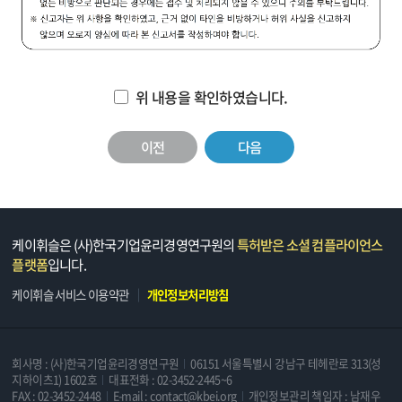
위 내용을 확인하였습니다.
이전
다음
케이휘슬은 (사)한국기업윤리경영연구원의
특허받은 소셜 컴플라이언스
플랫폼
입니다.
케이휘슬 서비스 이용약관
개인정보처리방침
회사명 : (사)한국기업윤리경영연구원
06151 서울특별시 강남구 테헤란로 313(성
지하이츠1) 1602호
대표전화 : 02-3452-2445~6
FAX : 02-3452-2448
E-mail : contact@kbei.org
개인정보관리 책임자 : 남재우