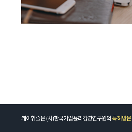
케이휘슬은 (사)한국기업윤리경영연구원의
특허받은