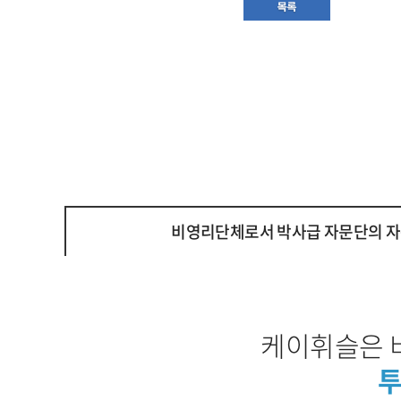
비영리단체로서 박사급 자문단의 자
케이휘슬은 
투