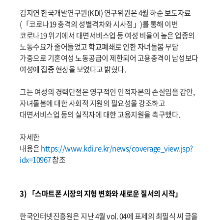
김지연 한국개발연구원(KDI) 연구위원은 4월 하순 보도자료
(「코로나19 충격의 성별격차와 시사점」)를 통해 이번
코로나19 위기에서 대면서비스업 등 여성 비율이 높은 업종의
노동수요가 줄어들었고 학교폐쇄로 인한 자녀돌봄 부담
가중으로 기혼여성 노동공급이 제한되어 고용충격이 남성보다
여성에 집중 현상을 보였다고 밝혔다.
그는 여성의 경력단절은 영구적인 인적자본의 손실임을 감안,
자녀돌봄에 대한 사회적 지원의 필요성을 강조하고
대면서비스업 등의 실직자에 대한 고용지원을 촉구했다.
자세한
내용은
https://www.kdi.re.kr/news/coverage_view.jsp?
idx=10967
참조
3) 「스마트폰 시장의 지형 변화와 새로운 질서의 시작」
한국인터넷진흥원은 지난 4월
vol. 04에 표제의 최필식 씨 글을