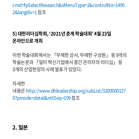
cmd=fpSelectResearch&sMenuType=2&controlNo=1495
2&langdiv=1
참조
5) 대한리더십학회, ‘2021년 춘계 학술대회’ 4월 23일
온라인으로 개최
이번 학술대회에서는 「무례한 상사, 무례한 구성원」 등 9개의
학술논문과 「일터 혁신기업에서 중간 관리자의 리더십」 등
3개의 산업현장의 사례 발표가 있었다.
자세한
내용은
http://www.dhleadership.org/subList/3200000127
9?pmode=detail&nttSeq=199
참조
2. 일본