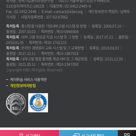
회사명 : 한국기업윤리경영연구원
06151 서울특별시 강남구 테헤란로
313(성지하이츠1) 1602호
대표전화 : 02-3452-2445~6
Fax : 02-3452-2448
E-mail : contact@kbei.org
개인정보관리 책임자 : 남재우
이사장
사업자등록번호 : 107-82-07862
특허등록
: 통신망을 이용한 기업내부고발 시스템 및 방법
등록일 : 2008.07.10
출원일 : 2007.03.02
특허번호 : 제10-0846908
특허등록
: 내부 고발 포상금 지급 시스템 및 그 방법
등록일 : 2017.07.21
출원일 :
2016.01.05
특허번호 : 제10-1762153
특허등록
: 온라인 경영윤리 교육 시스템 및 그 교육방법
등록일 : 2018.08.03
출원일 : 2017.12.11
특허번호 : 제10-1887018
특허등록
: 내부고발 통합 플랫폼 제공서버 및 그 제공방법
등록일 : 2021.12.30
출원일 : 2021.05.31
특허번호 : 제10-2347050
Copyright KBEI All Rights Reserved.
케이휘슬 서비스 이용약관
개인정보처리방침
신고센터
신고내용 확인