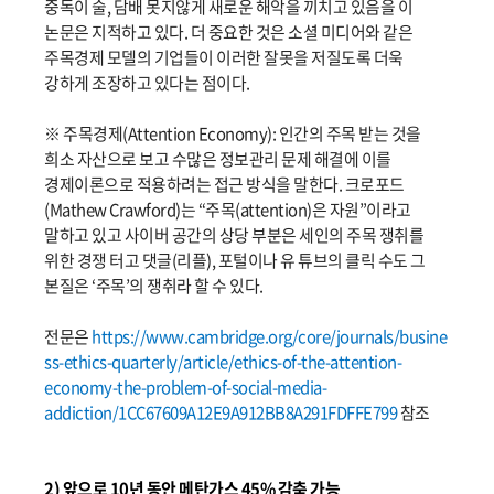
중독이 술, 담배 못지않게 새로운 해악을 끼치고 있음을 이
논문은 지적하고 있다. 더 중요한 것은 소셜 미디어와 같은
주목경제 모델의 기업들이 이러한 잘못을 저질도록 더욱
강하게 조장하고 있다는 점이다.
※ 주목경제(Attention Economy): 인간의 주목 받는 것을
희소 자산으로 보고 수많은 정보관리 문제 해결에 이를
경제이론으로 적용하려는 접근 방식을 말한다. 크로포드
(Mathew Crawford)는 “주목(attention)은 자원”이라고
말하고 있고 사이버 공간의 상당 부분은 세인의 주목 쟁취를
위한 경쟁 터고 댓글(리플), 포털이나 유 튜브의 클릭 수도 그
본질은 ‘주목’의 쟁취라 할 수 있다.
전문은
https://www.cambridge.org/core/journals/busine
ss-ethics-quarterly/article/ethics-of-the-attention-
economy-the-problem-of-social-media-
addiction/1CC67609A12E9A912BB8A291FDFFE799
참조
2) 앞으로 10년 동안 메탄가스 45% 감축 가능