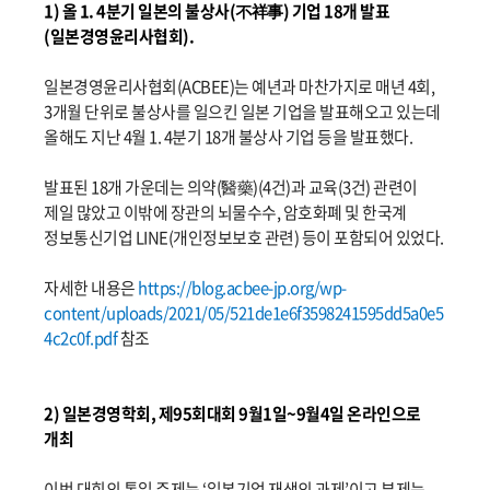
1) 올 1. 4분기 일본의 불상사(不祥事) 기업 18개 발표
(일본경영윤리사협회).
일본경영윤리사협회(ACBEE)는 예년과 마찬가지로 매년 4회,
3개월 단위로 불상사를 일으킨 일본 기업을 발표해오고 있는데
올해도 지난 4월 1. 4분기 18개 불상사 기업 등을 발표했다.
발표된 18개 가운데는 의약(醫藥)(4건)과 교육(3건) 관련이
제일 많았고 이밖에 장관의 뇌물수수, 암호화폐 및 한국계
정보통신기업 LINE(개인정보보호 관련) 등이 포함되어 있었다.
자세한 내용은
https://blog.acbee-jp.org/wp-
content/uploads/2021/05/521de1e6f3598241595dd5a0e5
4c2c0f.pdf
참조
2) 일본경영학회, 제95회대회 9월1일~9월4일 온라인으로
개최
이번 대회의 통일 주제는 ‘일본기업 재생의 과제’이고 부제는