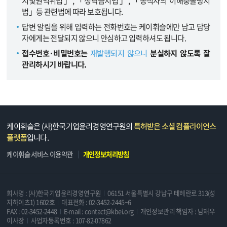
지및권익위법」,「청탁금지법」,「공직자의 이해충돌방지
법」등 관련법에 따라 보호됩니다.
답변 알림을 위해 입력하는 전화번호는 케이휘슬에만 남고 담당
자에게는 전달되지 않으니 안심하고 입력하셔도 됩니다.
접수번호·비밀번호는
재발행되지 않으니
분실하지 않도록 잘
관리하시기 바랍니다.
케이휘슬은 (사)한국기업윤리경영연구원의
특허받은 소셜 컴플라이언스
플랫폼
입니다.
케이휘슬 서비스 이용약관
개인정보처리방침
회사명 : (사)한국기업윤리경영연구원
06151 서울특별시 강남구 테헤란로 313(성
지하이츠1) 1602호
대표전화 : 02-3452-2445~6
FAX : 02-3452-2448
E-mail : contact@kbei.org
개인정보관리 책임자 : 남재우
이사장
사업자등록번호 : 107-82-07862